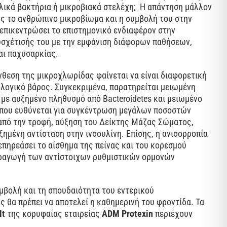
λικά βακτήρια ή μικροβιακά στελέχη; Η απάντηση μάλλον
ς το ανθρώπινο μικροβίωμα και η συμβολή του στην
ι επικεντρώσει το επιστημονικό ενδιαφέρον στην
υσχέτισής του με την εμφάνιση διάφορων παθήσεων,
ι παχυσαρκίας.
θεση της μικροχλωρίδας φαίνεται να είναι διαφορετική
ολογικό βάρος. Συγκεκριμένα, παρατηρείται μειωμένη
με αυξημένο πληθυσμό από Bacteroidetes και μειωμένο
η που ευθύνεται για συγκέντρωση μεγάλων ποσοστών
 από την τροφή, αύξηση του Δείκτης Μάζας Σώματος,
ημένη αντίσταση στην ινσουλίνη. Επίσης, η ανισορροπία
επηρεάσει το αίσθημα της πείνας και του κορεσμού
ραγωγή των αντίστοιχων ρυθμιστικών ορμονών
μβολή και τη σπουδαιότητα του εντερικού
ς θα πρέπει να αποτελεί η καθημερινή του φροντίδα. Τα
lt
της κορυφαίας εταιρείας
ADM Protexin
περιέχουν