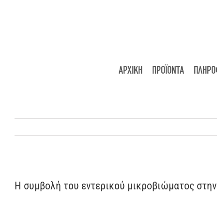
Μετάβαση
στο
περιεχόμενο
ΑΡΧΙΚΗ
ΠΡΟΪΟΝΤΑ
ΠΛΗΡΟ
Η συμβολή του εντερικού μικροβιώματος στη