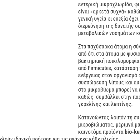
εντερική μικροχλωρίδα, φι
είναι «αρκετά συχνά» καθώ
γενική υγεία κι ευεξία έχε
διερεύνηση της δυνατής σ
μεταβολικών νοσημάτων κα
Στα παχύσαρκα άτομα η σύν
από ότι στα άτομα με φυσι
βακτηριακή ποικιλομορφία 
από Firmicutes, κατάστασ
ενέργειας στον οργανισμό
συσσώρευση λίπους και αυξ
στο μικροβίωμα μπορεί να 
καθώς συμβάλλει στην πα
γκρελίνης και λεπτίνης.
Κατανοώντας λοιπόν τη συ
μικροβιώματος, μέριμνά μα
καινοτόμα προϊόντα
bio-ku
λούν ιδανική πρόταση για τις ανάγκες κάθε ηλικίας.