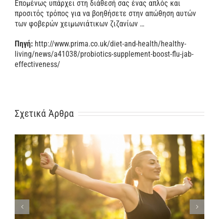
Επομένως υπάρχει στη διάθεσή σας ένας απλός και
προσιτός τρόπος για να βοηθήσετε στην απώθηση αυτών
των φοβερών χειμωνιάτικων ζιζανίων …
Πηγή:
http://www.prima.co.uk/diet-and-health/healthy-
living/news/a41038/probiotics-supplement-boost-flu-jab-
effectiveness/
Σχετικά Άρθρα
4 tips για να νιώσετε ευεξία το χειμώνα