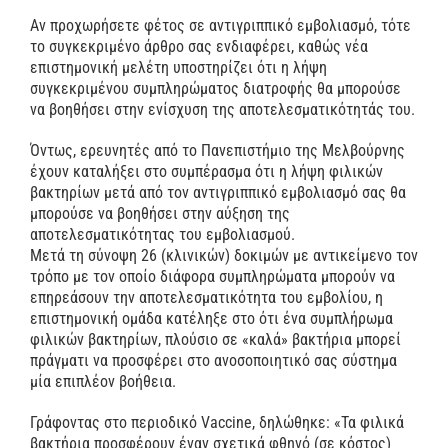
ΕΠΙΚΟΙ
Αν προχωρήσετε φέτος σε αντιγριππικό εμβολιασμό, τότε
το συγκεκριμένο άρθρο σας ενδιαφέρει, καθώς νέα
επιστημονική μελέτη υποστηρίζει ότι η λήψη
συγκεκριμένου συμπληρώματος διατροφής θα μπορούσε
να βοηθήσει στην ενίσχυση της αποτελεσματικότητάς του.
Όντως, ερευνητές από το Πανεπιστήμιο της Μελβούρνης
έχουν καταλήξει στο συμπέρασμα ότι η λήψη φιλικών
βακτηρίων μετά από τον αντιγριππικό εμβολιασμό σας θα
μπορούσε να βοηθήσει στην αύξηση της
αποτελεσματικότητας του εμβολιασμού.
Μετά τη σύνοψη 26 (κλινικών) δοκιμών με αντικείμενο τον
τρόπο με τον οποίο διάφορα συμπληρώματα μπορούν να
επηρεάσουν την αποτελεσματικότητα του εμβολίου, η
επιστημονική ομάδα κατέληξε στο ότι ένα συμπλήρωμα
φιλικών βακτηρίων, πλούσιο σε «καλά» βακτήρια μπορεί
πράγματι να προσφέρει στο ανοσοποιητικό σας σύστημα
μία επιπλέον βοήθεια.
Γράφοντας στο περιοδικό Vaccine, δηλώθηκε: «Τα φιλικά
βακτήρια προσφέρουν έναν σχετικά φθηνό (σε κόστος)