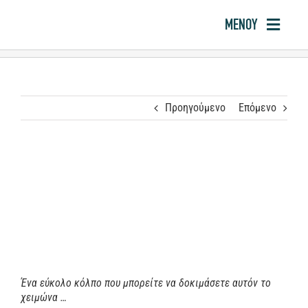
Μετάβαση
στο
ΜΕΝΟΥ
περιεχόμενο
ΑΡΧΙ
ΠΡΟΪΟ
Προηγούμενο
Επόμενο
ΠΛΗΡΟΦ
ΣΥΧΝΕΣ ΕΡ
ΒΡΑΒ
BLO
ΣΗΜΕΙΑ Π
Ένα εύκολο κόλπο που μπορείτε να δοκιμάσετε αυτόν το
χειμώνα …